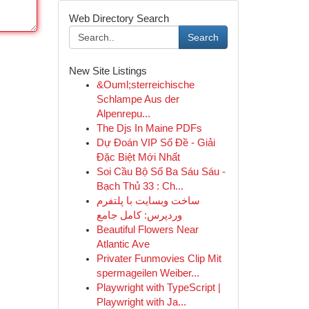
Web Directory Search
Search
New Site Listings
&Ouml;sterreichische
Schlampe Aus der
Alpenrepu...
The Djs In Maine PDFs
Dự Đoán VIP Số Đề - Giải
Đặc Biệt Mới Nhất
Soi Cầu Bộ Số Ba Sáu Sáu -
Bạch Thủ 33 : Ch...
ساخت وبسایت با پلتفرم
وردپرس: کامل جامع
Beautiful Flowers Near
Atlantic Ave
Privater Funmovies Clip Mit
spermageilen Weiber...
Playwright with TypeScript |
Playwright with Ja...