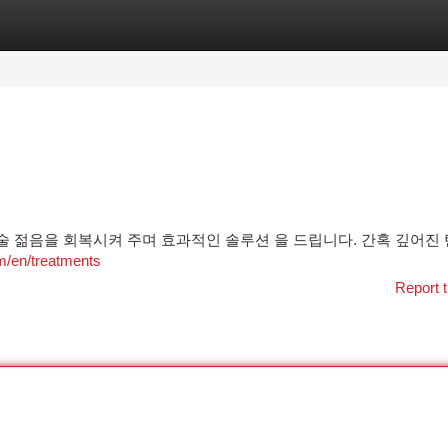
tegories
Register
Login
시술 젊음을 회복시켜 주며 효과적인 솔루션 을 드립니다. 간혹 깊어진
om/en/treatments
Report t