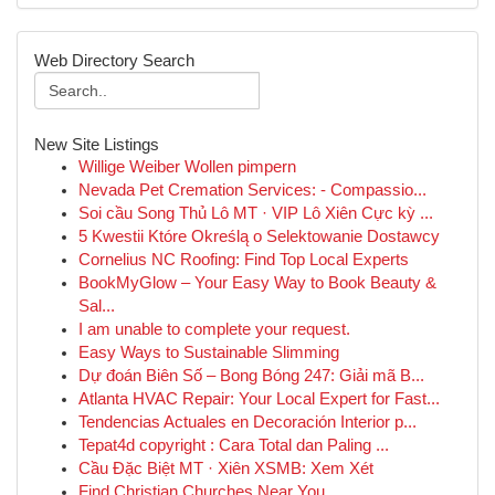
Web Directory Search
New Site Listings
Willige Weiber Wollen pimpern
Nevada Pet Cremation Services: - Compassio...
Soi cầu Song Thủ Lô MT · VIP Lô Xiên Cực kỳ ...
5 Kwestii Które Określą o Selektowanie Dostawcy
Cornelius NC Roofing: Find Top Local Experts
BookMyGlow – Your Easy Way to Book Beauty &
Sal...
I am unable to complete your request.
Easy Ways to Sustainable Slimming
Dự đoán Biên Số – Bong Bóng 247: Giải mã B...
Atlanta HVAC Repair: Your Local Expert for Fast...
Tendencias Actuales en Decoración Interior p...
Tepat4d copyright : Cara Total dan Paling ...
Cầu Đặc Biệt MT · Xiên XSMB: Xem Xét
Find Christian Churches Near You