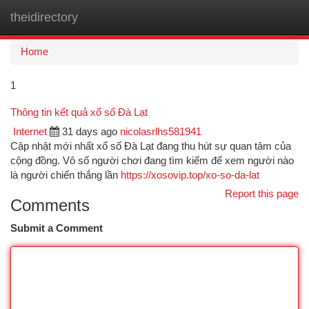
theidirectory
Togg
navi
Home
1
Thông tin kết quả xổ số Đà Lạt
Internet
31 days ago
nicolasrlhs581941
Cập nhật mới nhất xổ số Đà Lạt đang thu hút sự quan tâm của
cộng đồng. Vô số người chơi đang tìm kiếm để xem người nào
là người chiến thắng lần
https://xosovip.top/xo-so-da-lat
Report this page
Comments
Submit a Comment