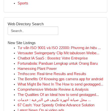
Sports
Web Directory Search
New Site Listings
Tư vấn ISO 9001 và ISO 22000: Phương án hiệu ...
Versauter Swingerparty Clip Mit tabulosen Weibe...
Chatbot IA SaaS : Boostez Votre Entreprise
Fortunabola: Panduan Lengkap untuk Orang Baru
Harnessing Plant Power
7mthscore: Real-time Results and Results
The Benefits Of Knowing gps camera app for android
What Might Be Next In The How to send geotagged...
Comprehensive Website Review & Analysis
The Qualities Of an Ideal how to send geotagged...
محل صيانة أجهزة تكييف في الدرعية : خدمات ...
67 Cash: Your Speedy Online Advance Solution
Latest News On ai video ads