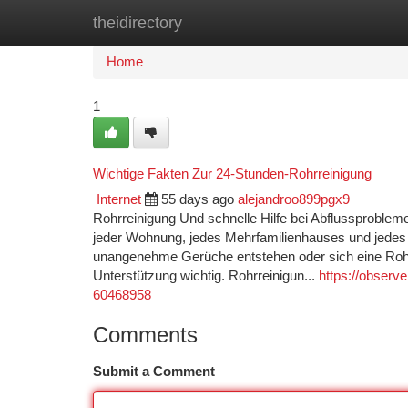
theidirectory
Home
New Site Listings
Add Site
Ca
Home
1
Wichtige Fakten Zur 24-Stunden-Rohrreinigung
Internet
55 days ago
alejandroo899pgx9
Rohrreinigung Und schnelle Hilfe bei Abflussprobleme
jeder Wohnung, jedes Mehrfamilienhauses und jedes 
unangenehme Gerüche entstehen oder sich eine Rohr
Unterstützung wichtig. Rohrreinigun...
https://observ
60468958
Comments
Submit a Comment