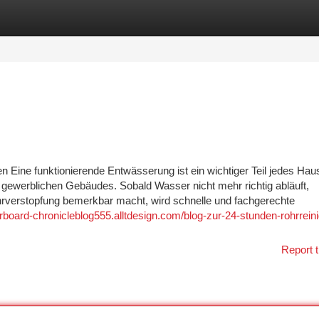
tegories
Register
Login
n Eine funktionierende Entwässerung ist ein wichtiger Teil jedes Haus
gewerblichen Gebäudes. Sobald Wasser nicht mehr richtig abläuft,
verstopfung bemerkbar macht, wird schnelle und fachgerechte
erboard-chronicleblog555.alltdesign.com/blog-zur-24-stunden-rohrrein
Report t