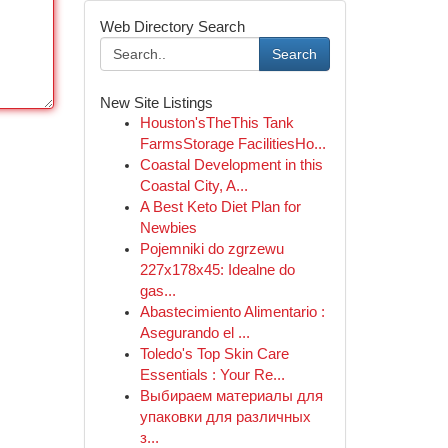
Web Directory Search
Search
New Site Listings
Houston'sTheThis Tank
FarmsStorage FacilitiesHo...
Coastal Development in this
Coastal City, A...
A Best Keto Diet Plan for
Newbies
Pojemniki do zgrzewu
227x178x45: Idealne do
gas...
Abastecimiento Alimentario :
Asegurando el ...
Toledo's Top Skin Care
Essentials : Your Re...
Выбираем материалы для
упаковки для различных
з...