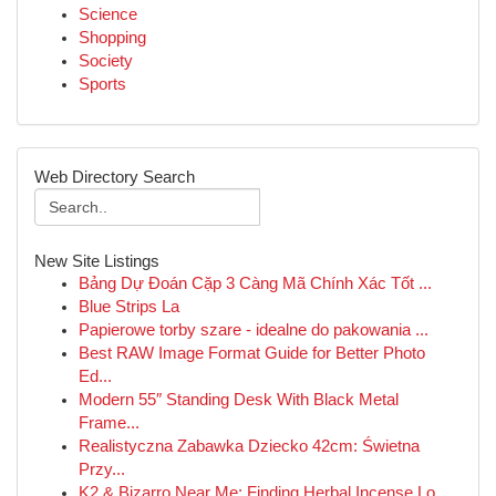
Science
Shopping
Society
Sports
Web Directory Search
New Site Listings
Bảng Dự Đoán Cặp 3 Càng Mã Chính Xác Tốt ...
Blue Strips La
Papierowe torby szare - idealne do pakowania ...
Best RAW Image Format Guide for Better Photo
Ed...
Modern 55″ Standing Desk With Black Metal
Frame...
Realistyczna Zabawka Dziecko 42cm: Świetna
Przy...
K2 & Bizarro Near Me: Finding Herbal Incense Lo...