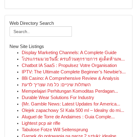
Web Directory Search
New Site Listings
Display Marketing Channels: A Complete Guide
โปรแกรมมวยวันนี้: ครบถ้วนทุกรายการ คู่เด็ดห้ามพ...
Chatbot IA SaaS : Propulsez Votre Organisation
IPTV: The Ultimate Complete Beginner’s Newbie’s...
88i Casino: A Comprehensive Review & Analysis
השתלות שיניים: כל מה שצריך לדעת
Mempelajari Perhitungan Komoditas Perdagan...
Durable Wear Solutions For Industry
{Mr. Gamble News: Latest Updates for America...
Olejek zapachowy SI Kala 500 ml – Idealny do mi...
Aluguel de Torre de Andaimes : Guia Comple...
Lightest pcp air rifle
Tabulose Fotze Will Seitensprung
Garnek do gotowania na parze 2 sztuki: idealne ...