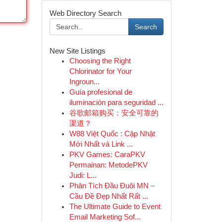
Web Directory Search
Search
New Site Listings
Choosing the Right
Chlorinator for Your
Ingroun...
Guía profesional de
iluminación para seguridad ...
谷歌邮箱购买：安全可靠的
渠道？
W88 Việt Quốc : Cập Nhật
Mới Nhất và Link ...
PKV Games: CaraPKV
Permainan: MetodePKV
Judi: L...
Phân Tích Đầu Đuôi MN –
Cầu Đề Đẹp Nhất Rất ...
The Ultimate Guide to Event
Email Marketing Sof...