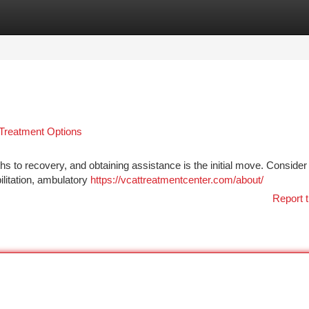
tegories
Register
Login
Treatment Options
hs to recovery, and obtaining assistance is the initial move. Consider
ilitation, ambulatory
https://vcattreatmentcenter.com/about/
Report t