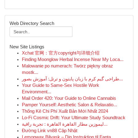
Web Directory Search
New Site Listings
Xchat 官网：官方copyright与详细介绍
Finding Moonglow Herbal Incense Near My Loca...
Malowanie po numerach: Twórz piękny obraz
mostk...
طراحی گیم کرم با زبان پایتون و ترتل: آموزش بصور...
Your Guide to Same-Sex Hostile Work
Environment...
Mail Order 420: Your Guide to Online Cannabis
Pamper Yourself: Aesthetic Salon & Relaxatio...
Thống Kê Chi Phí Xuất Bản Mới Nhất 2024
Lo-Fi Cosmic Drift: Your Ultimate Study Soundtrack
ليموزين مطار القاهرة القاهرة : تجربة راقية...
Đường Link vn88 Cập Nhật
Lemonwax Bilvask – Din Instruktion til Fanta...