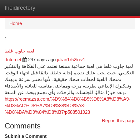
theidirectory
Togg
navi
Home
1
لعبة جاوب غلط
Internet
247 days ago
julian1r52los4
لعبة جاوب غلط هي لعبة جماعية ممتعة تعتمد على الفكاهة والتفكير
العكسي، حيث يجب عليك تقديم إجابة خاطئة دائمًا قبل انتهاء الوقت.
تمنحك اللعبة لحظات ضحك حقيقية، لأنها تختبر سرعة بديهتك
وتفكيرك الإبداعي بطريقة مرحة ومفاجئة. مناسبة للعائلة والأصدقاء
وتعد خيارًا مثاليًا للجلسات والرحلات وأي تجمع يبحث عن المتعة.
https://reemazsa.com/%D9%84%D8%B9%D8%A8%D8%A9-
%D8%AC%D8%A7%D9%88%D8%A8-
%D8%BA%D9%84%D8%B7/p588501923
Report this page
Comments
Submit a Comment