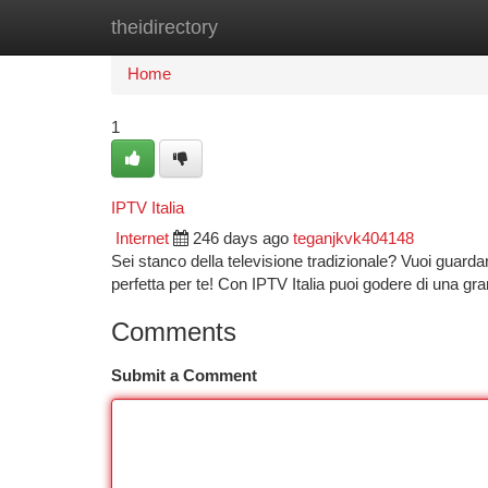
theidirectory
Home
New Site Listings
Add Site
Ca
Home
1
IPTV Italia
Internet
246 days ago
teganjkvk404148
Sei stanco della televisione tradizionale? Vuoi guardar
perfetta per te! Con IPTV Italia puoi godere di una gr
Comments
Submit a Comment