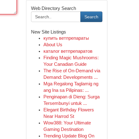
Web Directory Search
Search
New Site Listings
купить ветпрепараты
About Us
каталог ветпрепаратов
Finding Magic Mushrooms:
Your Canadian Guide
The Rise of On-Demand via
Demand: Developments ...
Mga Regalong Taglamig ng
ang Ina sa Pilipinas: ...
Penginapan di Dieng: Surga
Tersembunyi untuk ...
Elegant Birthday Flowers
Near Harrod St
Wow388: Your Ultimate
Gaming Destination
Trending Update Blog On