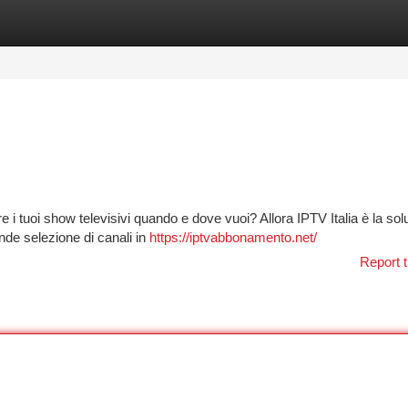
tegories
Register
Login
e i tuoi show televisivi quando e dove vuoi? Allora IPTV Italia è la so
ande selezione di canali in
https://iptvabbonamento.net/
Report t