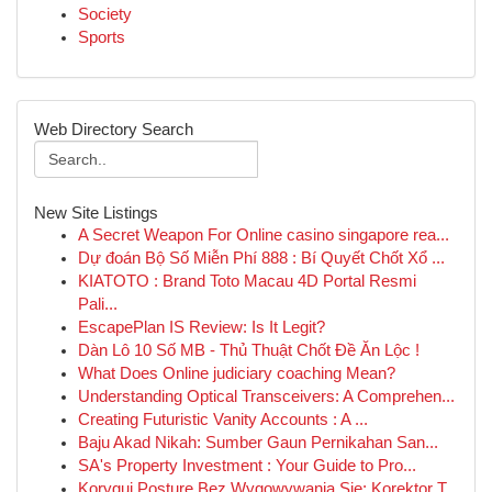
Society
Sports
Web Directory Search
New Site Listings
A Secret Weapon For Online casino singapore rea...
Dự đoán Bộ Số Miễn Phí 888 : Bí Quyết Chốt Xổ ...
KIATOTO : Brand Toto Macau 4D Portal Resmi
Pali...
EscapePlan IS Review: Is It Legit?
Dàn Lô 10 Số MB - Thủ Thuật Chốt Đề Ăn Lộc !
What Does Online judiciary coaching Mean?
Understanding Optical Transceivers: A Comprehen...
Creating Futuristic Vanity Accounts : A ...
Baju Akad Nikah: Sumber Gaun Pernikahan San...
SA's Property Investment : Your Guide to Pro...
Koryguj Posturę Bez Wygowywania Się: Korektor T...