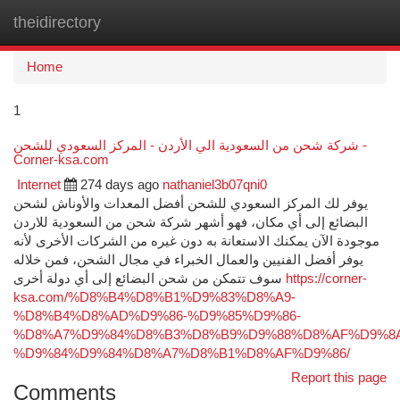
theidirectory
Togg
navi
Home
1
شركة شحن من السعودية الي الأردن - المركز السعودي للشحن -
Corner-ksa.com
Internet
274 days ago
nathaniel3b07qni0
يوفر لك المركز السعودي للشحن أفضل المعدات والأوناش لشحن
البضائع إلى أي مكان، فهو أشهر شركة شحن من السعودية للاردن
موجودة الآن يمكنك الاستعانة به دون غيره من الشركات الأخرى لأنه
يوفر أفضل الفنيين والعمال الخبراء في مجال الشحن، فمن خلاله
سوف تتمكن من شحن البضائع إلى أي دولة أخرى
https://corner-
ksa.com/%D8%B4%D8%B1%D9%83%D8%A9-
%D8%B4%D8%AD%D9%86-%D9%85%D9%86-
%D8%A7%D9%84%D8%B3%D8%B9%D9%88%D8%AF%D9%8
%D9%84%D9%84%D8%A7%D8%B1%D8%AF%D9%86/
Report this page
Comments