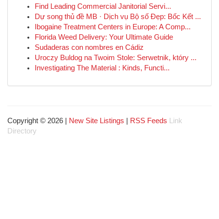
Find Leading Commercial Janitorial Servi...
Dự song thủ đề MB · Dịch vụ Bộ số Đẹp: Bốc Kết ...
Ibogaine Treatment Centers in Europe: A Comp...
Florida Weed Delivery: Your Ultimate Guide
Sudaderas con nombres en Cádiz
Uroczy Buldog na Twoim Stole: Serwetnik, który ...
Investigating The Material : Kinds, Functi...
Copyright © 2026 |
New Site Listings
|
RSS Feeds
Link
Directory