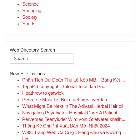
Science
Shopping
Society
Sports
Web Directory Search
New Site Listings
Phân Tích Dự Đoán Thủ Lô Kép MB – Bảng Kết ...
Tepat4d copyright : Tutorial Total dan Pa...
Heathrow to gatwick
Perverse Muschis Beim gebumst werden
What Might Be Next In The Adivasi Herbal Hair oil
Navigating Psychiatric Hospital Care: A Patient...
Perverses Teenyluder Wird vom Stiefvater knallh...
Thống Kê Chi Phí Xuất Bản Mới Nhất 2024
W88: Trang Web Cá Cược Hàng Đầu và Đường
Lin...