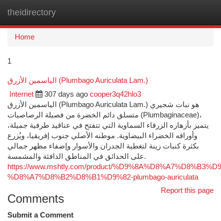
theidirectory
Togg
navi
Home
1
الياسمين الأزرق (Plumbago Auriculata Lam.)
Internet
307 days ago
cooper3q42hlo3
الياسمين الأزرق (Plumbago Auriculata Lam.) هو نبات شجيري
متسلق دائم الخضرة من فصيلة الرصاصيات (Plumbaginaceae)،
يتميز بأزهاره الزرقاء السماوية التي تتفتح في عناقيد طرفية جميلة،
وأوراقه الخضراء البيضاوية. موطنه الأصلي جنوب إفريقيا، ويُزرع
بكثرة كنبات زينة لتغطية الجدران والأسوار وإضفاء مظهر جمالي
على الحدائق في المناطق الدافئة والمشمسة.
https://www.mshtly.com/product/%D9%8A%D8%A7%D8%B3
%D8%A7%D8%B2%D8%B1%D9%82-plumbago-auriculata
Report this page
Comments
Submit a Comment