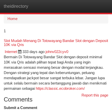
theidirectory
Togg
navi
Home
1
Slot Mudah Menang Di Totowayang Bandar Slot dengan Deposit
10K via Qris
Internet
333 days ago
johnv022cyv0
Bermain Di Totowayang Bandar Slot dengan deposit minimal
10K via Qris adalah pilihan tepat bagi Anda yang ingin
merasakan sensasi menang besar dengan modal terjangkau.
Dengan strategi yang tepat dan keberuntungan, peluang
mendapatkan jackpot besar sangat terbuka lebar. Jangan lupa
untuk selalu bermain secara bertanggung jawab dan menikmati
permainan sebagai
https://classic.ecobroker.com/
Report this page
Comments
Submit a Comment