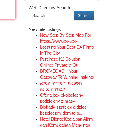
Web Directory Search
Search
New Site Listings
New Step By Step Map For
https://www.xxx.xxx
Locating Your Best CA Firms
in The City
Purchase K2 Solution
Online: Private & Qu...
BROVEGAS – Your
Gateway To Winning Insights
חשפנית: המדריך המלא
לבחירה נכונה
Oferta box ekologiczny
podzielony z masy ...
Blokady szafek dla dzieci –
bezpieczny dom to p...
Hotel Dieng: Keajaiban Alam
dan Kemudahan Menginap