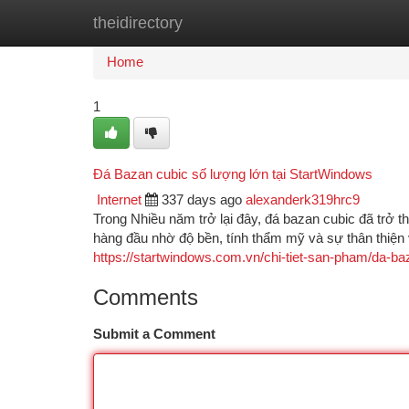
theidirectory
Home
New Site Listings
Add Site
Ca
Home
1
Đá Bazan cubic số lượng lớn tại StartWindows
Internet
337 days ago
alexanderk319hrc9
Trong Nhiều năm trở lại đây, đá bazan cubic đã trở th
hàng đầu nhờ độ bền, tính thẩm mỹ và sự thân thiện 
https://startwindows.com.vn/chi-tiet-san-pham/da-ba
Comments
Submit a Comment