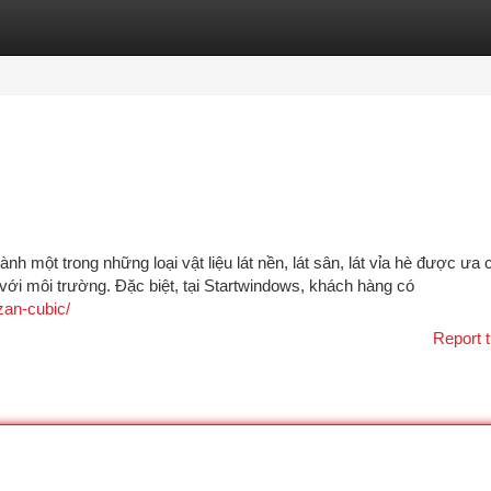
tegories
Register
Login
ành một trong những loại vật liệu lát nền, lát sân, lát vỉa hè được ưa
với môi trường. Đặc biệt, tại Startwindows, khách hàng có
zan-cubic/
Report t