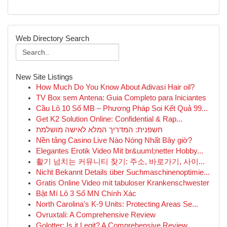
Web Directory Search
New Site Listings
How Much Do You Know About Adivasi Hair oil?
TV Box sem Antena: Guia Completo para Iniciantes
Cầu Lô 10 Số MB – Phương Pháp Soi Kết Quả 99...
Get K2 Solution Online: Confidential & Rap...
חשפנית: המדריך המלא לאישה מושלמת
Nền tảng Casino Live Nào Nóng Nhất Bây giờ?
Elegantes Erotik Video Mit br&uuml;netter Hobby...
활기 넘치는 커뮤니티 찾기: 주소, 바로가기, 사이...
Nicht Bekannt Details über Suchmaschinenoptimie...
Gratis Online Video mit tabuloser Krankenschwester
Bật Mí Lô 3 Số MN Chính Xác
North Carolina's K-9 Units: Protecting Areas Se...
Ovruxtali: A Comprehensive Review
Golotter: Is it Legit? A Comprehensive Review