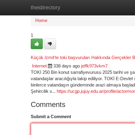
theidirectory
Home
New Site Listings
Add Site
Ca
Home
1
Küçük Izmit'te toki başvuruları Hakkında Gerçekler Bi
Internet
338 days ago
jeffk973vkm7
TOKİ 250 Bin konut sarrafiyevurusu 2025 tarihi ve şart
vatandaşlar aracılığıyla takip ediliyor. TOKİ E-Devlet
binlerce vatandaşın gündeminde arazi almaya başladı.
Şehircilik v...
https://ucgp.jujuy.edu.ar/profile/actormo
Comments
Submit a Comment