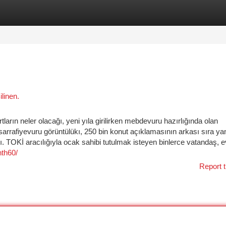
tegories
Register
Login
linen.
ların neler olacağı, yeni yıla girilirken mebdevuru hazırlığında olan
 sarrafiyevuru görüntülükı, 250 bin konut açıklamasının arkası sıra ya
 TOKİ aracılığıyla ocak sahibi tutulmak isteyen binlerce vatandaş, e
nth60/
Report t