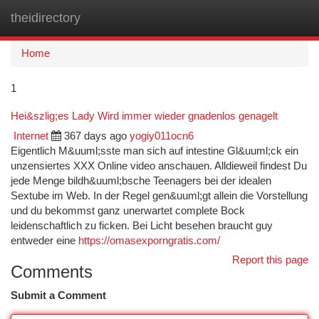
theidirectory
Togg
navi
Home
1
Hei&szlig;es Lady Wird immer wieder gnadenlos genagelt
Internet
367 days ago
yogiy011ocn6
Eigentlich M&uuml;sste man sich auf intestine Gl&uuml;ck ein
unzensiertes XXX Online video anschauen. Alldieweil findest Du
jede Menge bildh&uuml;bsche Teenagers bei der idealen
Sextube im Web. In der Regel gen&uuml;gt allein die Vorstellung
und du bekommst ganz unerwartet complete Bock
leidenschaftlich zu ficken. Bei Licht besehen braucht guy
entweder eine
https://omasexporngratis.com/
Report this page
Comments
Submit a Comment