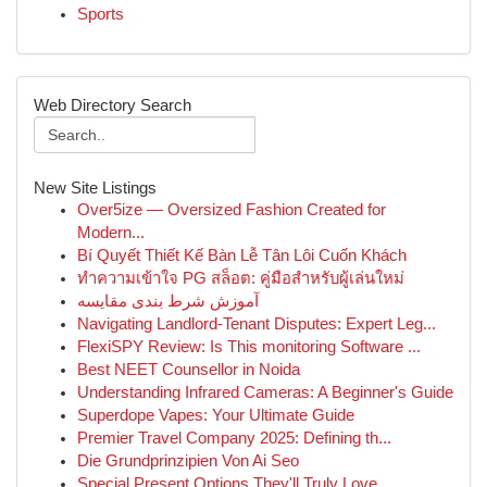
Sports
Web Directory Search
New Site Listings
Over5ize — Oversized Fashion Created for
Modern...
Bí Quyết Thiết Kế Bàn Lễ Tân Lôi Cuốn Khách
ทำความเข้าใจ PG สล็อต: คู่มือสำหรับผู้เล่นใหม่
آموزش شرط بندی مقایسه
Navigating Landlord-Tenant Disputes: Expert Leg...
FlexiSPY Review: Is This monitoring Software ...
Best NEET Counsellor in Noida
Understanding Infrared Cameras: A Beginner's Guide
Superdope Vapes: Your Ultimate Guide
Premier Travel Company 2025: Defining th...
Die Grundprinzipien Von Ai Seo
Special Present Options They'll Truly Love