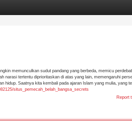
tegories
Register
Login
lu mungkin memunculkan sudut pandang yang berbeda, memicu perdeba
 narasi tertentu diprioritaskan di atas yang lain, memengaruhi pers
n hidup. Saatnya kita kembali pada ajaran Islam yang mulia, yang te
/7982125/situs_pemecah_belah_bangsa_secrets
Report t