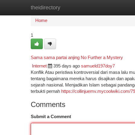
theidirectory
Home
New Site Listings
Add Site
Ca
Home
1
Sama sama partai anjing No Further a Mystery
Internet
395 days ago
samueld197doy7
Konflik Atau peristiwa kontroversial dari masa la
tentang bagaimana mereka harus disajikan dan apakah
sejarah nasional. Menjadikan Islam sebagai pandanga
terbukti pernah
https://collinjuemv.mycoolwiki.com
Comments
Submit a Comment