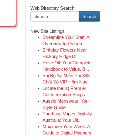
Web Directory Search
Search
New Site Listings
Streamline Your Staff: A
Overview to Presen...
Birthday Flowers Near
Hickory Ridge Dr
Rose Oil: Your Complete
Handbook to Value, B...
Soi Bộ Số Miễn Phí 888:
Chốt Số VIP Hôm Nay
Locate the 's} Premier
Customization Shops
Aussie Menswear: Your
Style Guide
Purchase Vapes Digitally
Australia: Your Ult...
Maximize Your Week: A
Guide to Digital Planners