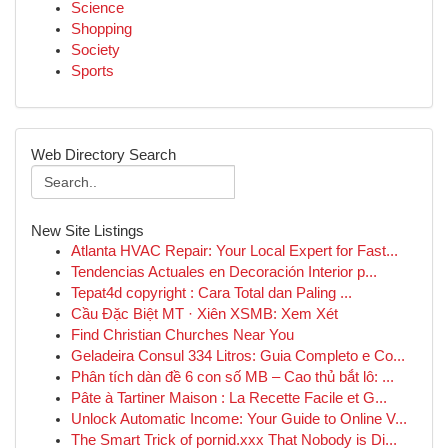
Science
Shopping
Society
Sports
Web Directory Search
New Site Listings
Atlanta HVAC Repair: Your Local Expert for Fast...
Tendencias Actuales en Decoración Interior p...
Tepat4d copyright : Cara Total dan Paling ...
Cầu Đặc Biệt MT · Xiên XSMB: Xem Xét
Find Christian Churches Near You
Geladeira Consul 334 Litros: Guia Completo e Co...
Phân tích dàn đề 6 con số MB – Cao thủ bắt lô: ...
Pâte à Tartiner Maison : La Recette Facile et G...
Unlock Automatic Income: Your Guide to Online V...
The Smart Trick of pornid.xxx That Nobody is Di...