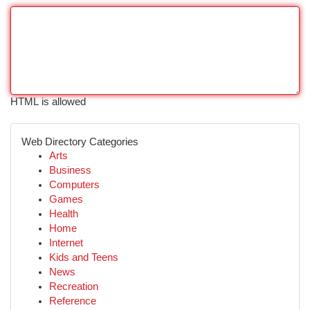
HTML is allowed
Web Directory Categories
Arts
Business
Computers
Games
Health
Home
Internet
Kids and Teens
News
Recreation
Reference