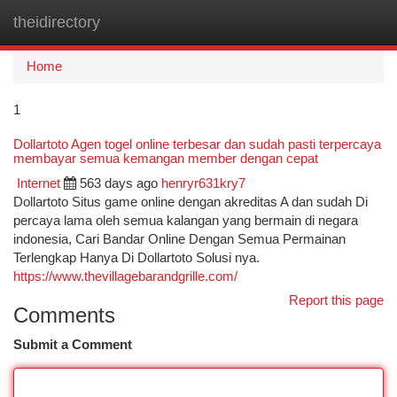
theidirectory
Togg
navi
Home
1
Dollartoto Agen togel online terbesar dan sudah pasti terpercaya
membayar semua kemangan member dengan cepat
Internet
563 days ago
henryr631kry7
Dollartoto Situs game online dengan akreditas A dan sudah Di
percaya lama oleh semua kalangan yang bermain di negara
indonesia, Cari Bandar Online Dengan Semua Permainan
Terlengkap Hanya Di Dollartoto Solusi nya.
https://www.thevillagebarandgrille.com/
Report this page
Comments
Submit a Comment