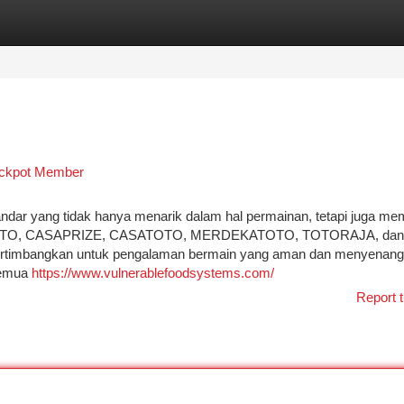
tegories
Register
Login
ckpot Member
ndar yang tidak hanya menarik dalam hal permainan, tetapi juga memi
LARTOTO, CASAPRIZE, CASATOTO, MERDEKATOTO, TOTORAJA, dan
rtimbangkan untuk pengalaman bermain yang aman dan menyenang
semua
https://www.vulnerablefoodsystems.com/
Report t