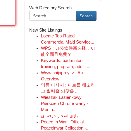
Web Directory Search
Search
New Site Listings
Locate Top-Rated
Commercial Maid Service...
WPS：办公软件新选择，功
能全面且免费？
Keywords: badminton,
training, program, adult, ...
Www.naijaprey.tv - An
Overview
명동 마사지 : 피로를 해소하
고 활력을 되찾을 ...
Wieszak Łazienkowy
Pierścień Chromowany -
Monta...
بازی انفجار حرفه ای
Peace In War - Official
Peaceinwar Collection -...