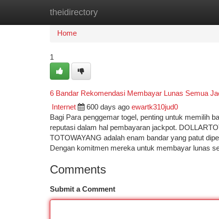
theidirectory
Home
New Site Listings
Add Site
Ca
Home
1
6 Bandar Rekomendasi Membayar Lunas Semua Ja
Internet
600 days ago
ewartk310jud0
Bagi Para penggemar togel, penting untuk memilih ba
reputasi dalam hal pembayaran jackpot. DOL
TOTOWAYANG adalah enam bandar yang patut dipe
Dengan komitmen mereka untuk membayar lunas 
Comments
Submit a Comment