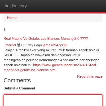
theidirectory
Togg
navi
Home
1
Real Madrid Vs Getafe: Los Blancos Menang 2-0 ????
Internet
611 days ago
jamese947yzg6
Jelajahi Prediksi skor yang akurat untuk taruhan sepak bola di
SBOBET. Dapatkan wawasan dan gagasan untuk
meningkatkan peluang kemenangan Anda dalam pertandingan
sepak bola hari ini.
https://www.gamesupport.in/2024/12/real-
madrid-vs-getafe-los-blancos.html
Report this page
Comments
Submit a Comment