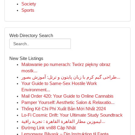
Society
Sports
Web Directory Search
New Site Listings
Malowanie po numerach: Twórz piękny obraz
mostk...
طراحی گیم کرم با زبان پایتون و ترتل: آموزش بصور...
Your Guide to Same-Sex Hostile Work
Environment...
Mail Order 420: Your Guide to Online Cannabis
Pamper Yourself: Aesthetic Salon & Relaxatio...
Thống Kê Chi Phí Xuất Bản Mới Nhất 2024
Lo-Fi Cosmic Drift: Your Ultimate Study Soundtrack
ليموزين مطار القاهرة القاهرة : تجربة راقية...
Đường Link vn88 Cập Nhật
Lemonwax Bilvask – Din Instruktion til Fanta...