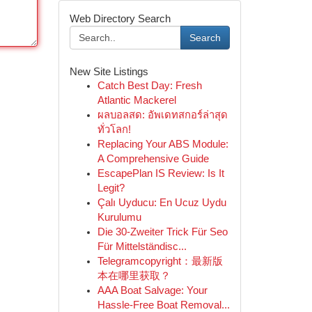
Web Directory Search
Search
New Site Listings
Catch Best Day: Fresh
Atlantic Mackerel
ผลบอลสด: อัพเดทสกอร์ล่าสุด
ทั่วโลก!
Replacing Your ABS Module:
A Comprehensive Guide
EscapePlan IS Review: Is It
Legit?
Çalı Uyducu: En Ucuz Uydu
Kurulumu
Die 30-Zweiter Trick Für Seo
Für Mittelständisc...
Telegramcopyright：最新版
本在哪里获取？
AAA Boat Salvage: Your
Hassle-Free Boat Removal...