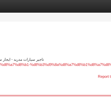
tegories
Register
Login
تاجير سيارات مدريد - ايجار 
d8%ac%d8%a7%d8%b1-%d8%b3%d9%8a%d8%a7%d8%b1%d8%a7%d8
Report t