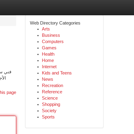
Web Directory Categories
Arts
Business
Computers
Games
Health
Home
Internet
فني ست
Kids and Teens
الأج
News
Recreation
Reference
his page
Science
Shopping
Society
Sports