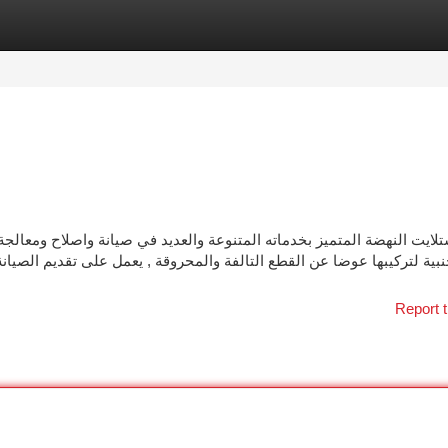
tegories
Register
Login
لايت النهضة المتميز بخدماته المتنوعة والعديد في صيانة واصلاح ومعالجة
نبية لتركيبها عوضا عن القطع التالفة والمحروقة , يعمل على تقديم الصيان
Report t