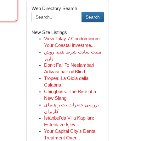
Web Directory Search
Search
New Site Listings
View Talay 7 Condominium:
Your Coastal Investme...
امنیت سایت شرط بندی روش
واریز
Don't Fall To Neelambari
Adivasi hair oil Blind...
Tropea: La Gioia della
Calabria
Chingboss: The Rise of a
New Slang
بررسی حضرات بت راهنمای
کاربران
İstanbul'da Villa Kapıları:
Estetik ve İşlev...
Your Capital City's Dental
Treatment Over...