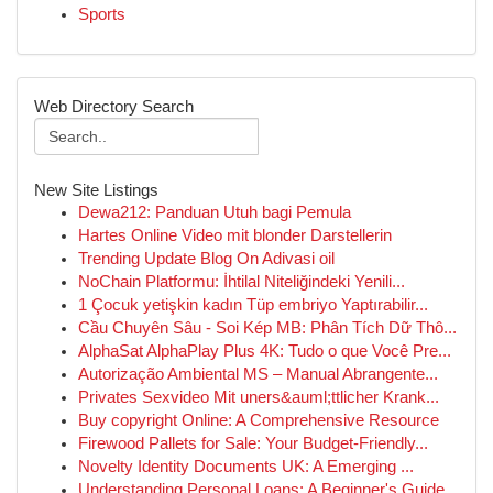
Sports
Web Directory Search
New Site Listings
Dewa212: Panduan Utuh bagi Pemula
Hartes Online Video mit blonder Darstellerin
Trending Update Blog On Adivasi oil
NoChain Platformu: İhtilal Niteliğindeki Yenili...
1 Çocuk yetişkin kadın Tüp embriyo Yaptırabilir...
Cầu Chuyên Sâu - Soi Kép MB: Phân Tích Dữ Thô...
AlphaSat AlphaPlay Plus 4K: Tudo o que Você Pre...
Autorização Ambiental MS – Manual Abrangente...
Privates Sexvideo Mit uners&auml;ttlicher Krank...
Buy copyright Online: A Comprehensive Resource
Firewood Pallets for Sale: Your Budget-Friendly...
Novelty Identity Documents UK: A Emerging ...
Understanding Personal Loans: A Beginner's Guide